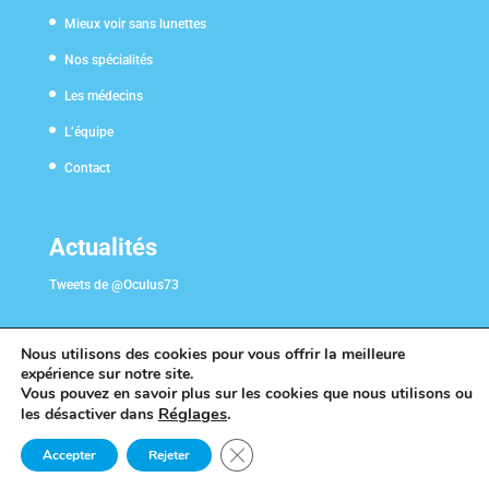
Mieux voir sans lunettes
Nos spécialités
Les médecins
L’équipe
Contact
Actualités
Tweets de @Oculus73
Nous utilisons des cookies pour vous offrir la meilleure
expérience sur notre site.
Vous pouvez en savoir plus sur les cookies que nous utilisons ou
Réglages
.
les désactiver dans
Fermer la bannière des cookies GDP
Accepter
Rejeter
©2019 Création de site internet médical en Savoie par
Clicher