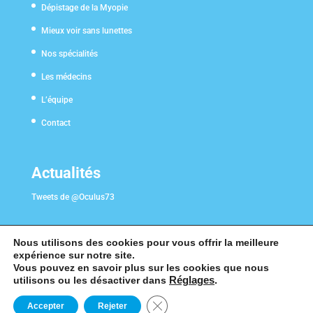
Dépistage de la Myopie
Mieux voir sans lunettes
Nos spécialités
Les médecins
L’équipe
Contact
Actualités
Tweets de @Oculus73
Nous utilisons des cookies pour vous offrir la meilleure
expérience sur notre site.
Vous pouvez en savoir plus sur les cookies que nous
utilisons ou les désactiver dans
Réglages
.
Fermer la bannière des cookies G
Accepter
Rejeter
©2019 Création de site internet médical en Savoie par
Clicher