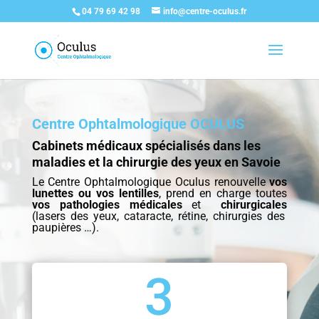
04 79 69 42 98
info@centre-oculus.fr
Centre Ophtalmologique OCULUS
Cabinets médicaux spécialisés dans les
maladies et la chirurgie des yeux en Savoie
Le Centre Ophtalmologique Oculus renouvelle
vos
lunettes ou vos lentilles
, prend en charge toutes
vos pathologies médicales
et
chirurgicales
(lasers des yeux, cataracte, rétine, chirurgies des
paupières …).
3