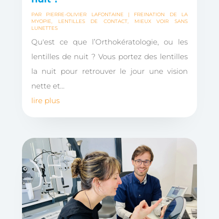
PAR
PIERRE-OLIVIER LAFONTAINE
|
FREINATION DE LA
MYOPIE
,
LENTILLES DE CONTACT
,
MIEUX VOIR SANS
LUNETTES
Qu'est ce que l’Orthokératologie, ou les
lentilles de nuit ? Vous portez des lentilles
la nuit pour retrouver le jour une vision
nette et...
lire plus