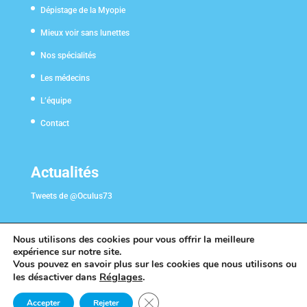
Dépistage de la Myopie
Mieux voir sans lunettes
Nos spécialités
Les médecins
L’équipe
Contact
Actualités
Tweets de @Oculus73
Nous utilisons des cookies pour vous offrir la meilleure
expérience sur notre site.
Vous pouvez en savoir plus sur les cookies que nous utilisons ou
Réglages
.
les désactiver dans
Fermer la bannière des cookies GDP
Accepter
Rejeter
©2019 Création de site internet médical en Savoie par
Clicher