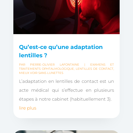
Qu’est-ce qu’une adaptation
lentilles ?
PAR
PIERRE-OLIVIER LAFONTAINE
|
EXAMENS ET
TRAITEMENTS OPHTALMOLOGIQUE
,
LENTILLES DE CONTACT
,
MIEUX VOIR SANS LUNETTES
L’adaptation en lentilles de contact est un
acte médical qui s’effectue en plusieurs
étapes à notre cabinet (habituellement 3).
lire plus