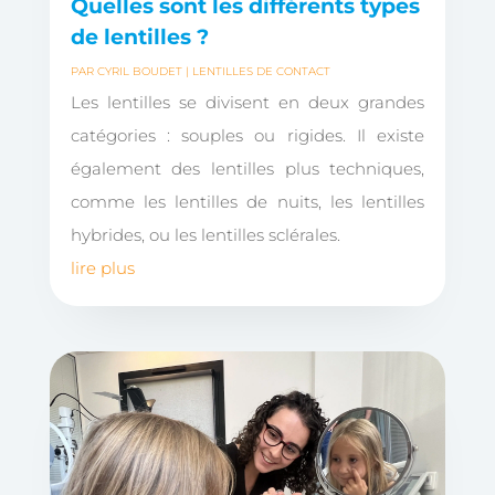
Quelles sont les différents types
de lentilles ?
PAR
CYRIL BOUDET
|
LENTILLES DE CONTACT
Les lentilles se divisent en deux grandes
catégories : souples ou rigides. Il existe
également des lentilles plus techniques,
comme les lentilles de nuits, les lentilles
hybrides, ou les lentilles sclérales.
lire plus