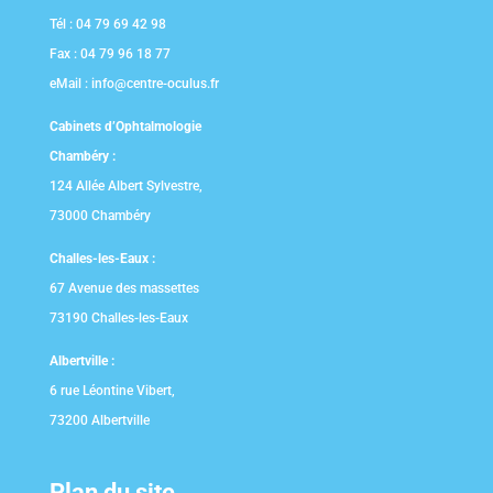
Tél :
04 79 69 42 98
Fax :
04 79 96 18 77
eMail :
info@centre-oculus.fr
Cabinets d’Ophtalmologie
Chambéry :
124 Allée Albert Sylvestre,
73000 Chambéry
Challes-les-Eaux :
67 Avenue des massettes
73190 Challes-les-Eaux
Albertville :
6 rue Léontine Vibert,
73200 Albertville
Plan du site