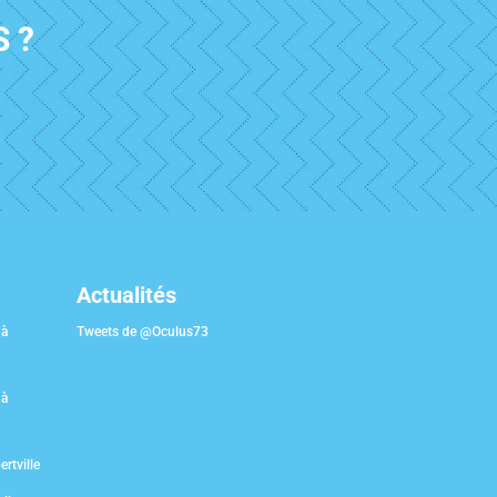
 ?
Actualités
 à
Tweets de @Oculus73
 à
rtville