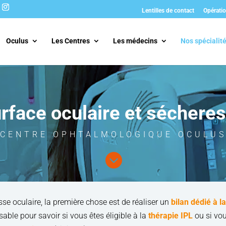
Lentilles de contact
Opératio
Oculus
Les Centres
Les médecins
Nos spécialit
rface oculaire et séchere
CENTRE OPHTALMOLOGIQUE OCULU

se oculaire, la première chose est de réaliser un
bilan dédié à l
able pour savoir si vous êtes éligible à la
thérapie IPL
ou si vou