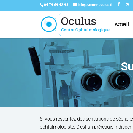
04 79 69 42 98
info@centre-oculus.fr
Accueil
Su
Si vous ressentez des sensations de sècheres
ophtalmologiste. C’est un prérequis indispens