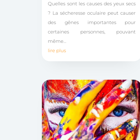
Quelles sont les causes des yeux secs
? La sécheresse oculaire peut causer
des gênes importantes pour
certaines personnes, pouvant
même...
lire plus