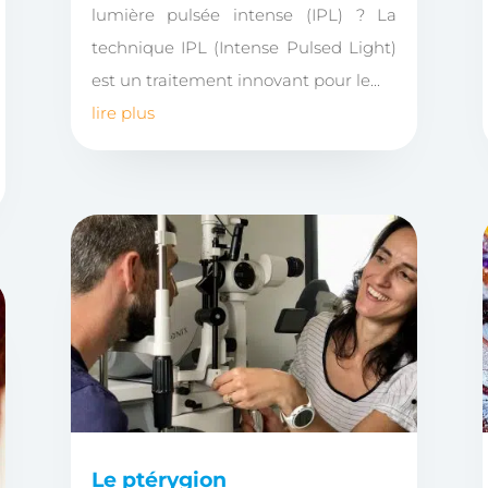
lumière pulsée intense (IPL) ? La
technique IPL (Intense Pulsed Light)
est un traitement innovant pour le...
lire plus
Le ptérygion