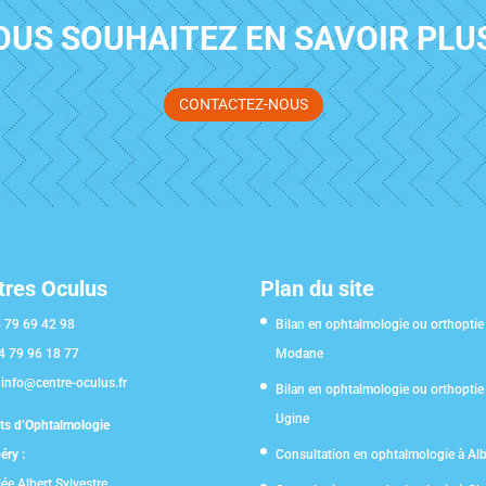
OUS SOUHAITEZ EN SAVOIR PLUS
CONTACTEZ-NOUS
tres Oculus
Plan du site
 79 69 42 98
Bilan en ophtalmologie ou orthoptie
4 79 96 18 77
Modane
:
info@centre-oculus.fr
Bilan en ophtalmologie ou orthoptie
Ugine
ts d’Ophtalmologie
ry :
Consultation en ophtalmologie à Albe
ée Albert Sylvestre,