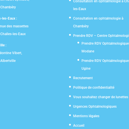
Consultation en ophtalmologie à Cha
 Chambéry
les-Eaux
s-les-Eaux :
Consultation en ophtalmologie à
nue des massettes
Chambéry
Challes-les-Eaux
Prendre RDV – Centre Ophtalmolog
Prendre RDV Ophtalmologique
lle :
Modane
éontine Vibert,
Albertville
Prendre RDV Ophtalmologique
Ugine
Recrutement
Politique de confidentialité
Vous souhaitez changer de lunettes
Urgences Ophtalmologiques
Mentions légales
Accueil