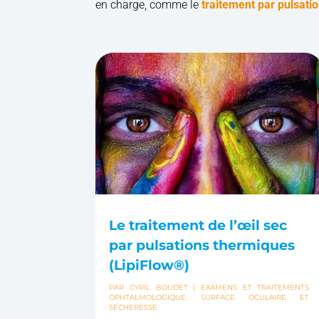
en charge, comme le
traitement par pulsati
Le traitement de l’œil sec
par pulsations thermiques
(LipiFlow®)
PAR
CYRIL BOUDET
|
EXAMENS ET TRAITEMENTS
OPHTALMOLOGIQUE
,
SURFACE OCULAIRE ET
SÉCHERESSE