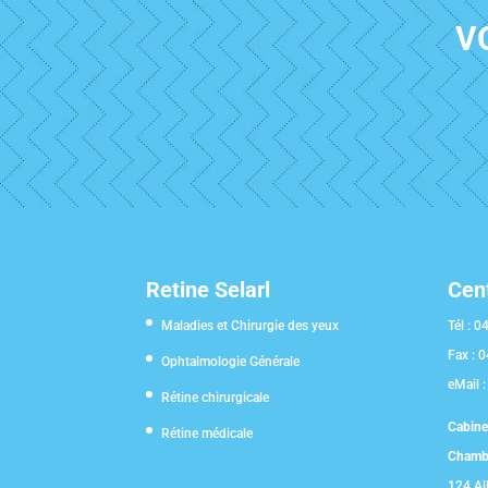
V
Retine Selarl
Cen
Maladies et Chirurgie des yeux
Tél :
04
Fax :
0
Ophtalmologie Générale
eMail 
Rétine chirurgicale
Cabine
Rétine médicale
Chambé
124 All