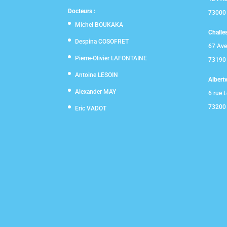
Docteurs :
73000
Michel BOUKAKA
Challe
Despina COSOFRET
67 Ave
Pierre-Olivier LAFONTAINE
73190 
Antoine LESOIN
Albertvi
Alexander MAY
6 rue L
73200 
Eric VADOT