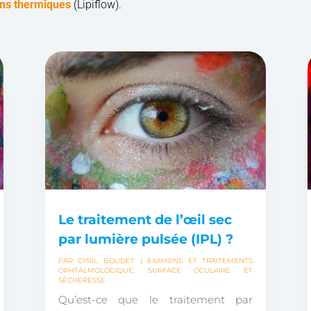
ons thermiques
(Lipiflow).
Le traitement de l’œil sec
par lumière pulsée (IPL) ?
PAR
CYRIL BOUDET
|
EXAMENS ET TRAITEMENTS
OPHTALMOLOGIQUE
,
SURFACE OCULAIRE ET
SÉCHERESSE
Qu’est-ce que le traitement par