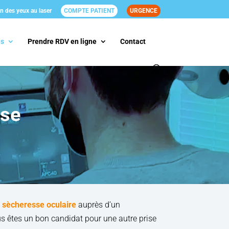
n des yeux au laser
COMPTE PATIENT
URGENCE
és
Prendre RDV en ligne
Contact
sse
S
a sècheresse oculaire
auprès d’un
s êtes un bon candidat pour une autre prise