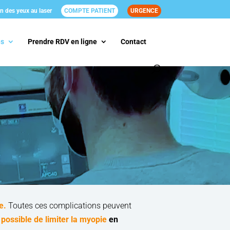
n des yeux au laser
COMPTE PATIENT
URGENCE
és
Prendre RDV en ligne
Contact
S
e.
Toutes ces complications peuvent
possible de limiter la myopie
en