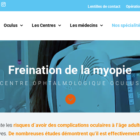
Lentilles de contact
Opératio
Oculus
Les Centres
Les médecins
Nos spécialit
Freination de la myopie
CENTRE OPHTALMOLOGIQUE OCULU

te les
risques d´avoir des complications oculaires à l’âge adult
ves.
De nombreuses études démontrent qu’il est effectivement 