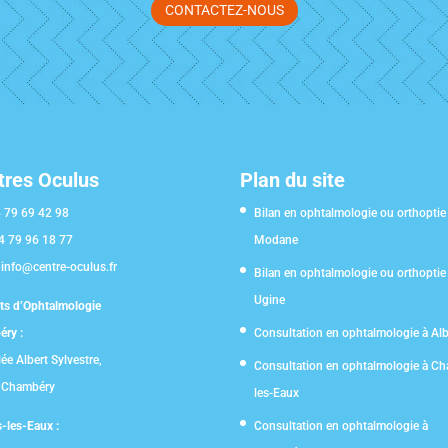
CONTACTEZ-NOUS
tres Oculus
Plan du site
 79 69 42 98
Bilan en ophtalmologie ou orthoptie
4 79 96 18 77
Modane
:
info@centre-oculus.fr
Bilan en ophtalmologie ou orthoptie
Ugine
ts d’Ophtalmologie
ry :
Consultation en ophtalmologie à Albe
ée Albert Sylvestre,
Consultation en ophtalmologie à Cha
 Chambéry
les-Eaux
s-les-Eaux :
Consultation en ophtalmologie à