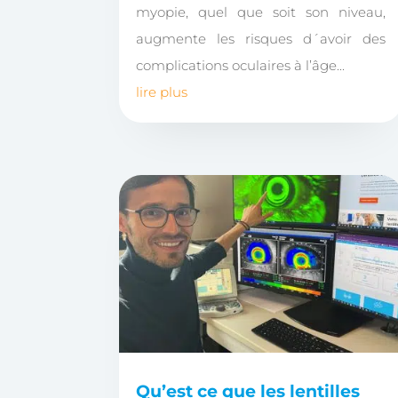
myopie, quel que soit son niveau,
augmente les risques d´avoir des
complications oculaires à l’âge...
lire plus
Qu’est ce que les lentilles