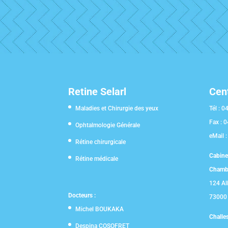
Retine Selarl
Cen
Maladies et Chirurgie des yeux
Tél :
04
Fax :
0
Ophtalmologie Générale
eMail 
Rétine chirurgicale
Cabine
Rétine médicale
Chambé
124 All
Docteurs :
73000
Michel BOUKAKA
Challe
Despina COSOFRET