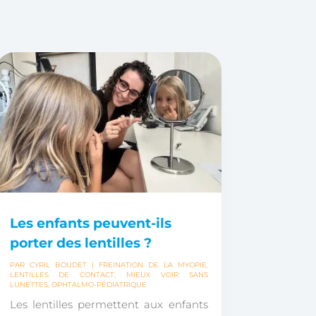
Les enfants peuvent-ils
porter des lentilles ?
PAR
CYRIL BOUDET
|
FREINATION DE LA MYOPIE
,
LENTILLES DE CONTACT
,
MIEUX VOIR SANS
LUNETTES
,
OPHTALMO-PÉDIATRIQUE
Les lentilles permettent aux enfants