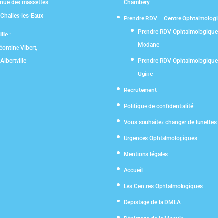
nue des massettes
Chambéry
Challes-les-Eaux
Prendre RDV – Centre Ophtalmolog
Prendre RDV Ophtalmologique
lle :
Modane
éontine Vibert,
Albertville
Prendre RDV Ophtalmologique
Ugine
Recrutement
Politique de confidentialité
Vous souhaitez changer de lunettes
Urgences Ophtalmologiques
Mentions légales
Accueil
Les Centres Ophtalmologiques
Dépistage de la DMLA