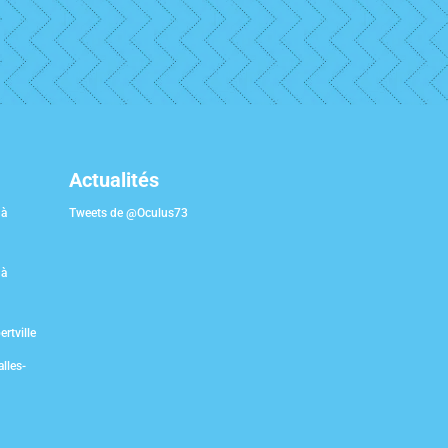
Actualités
 à
Tweets de @Oculus73
 à
rtville
lles-