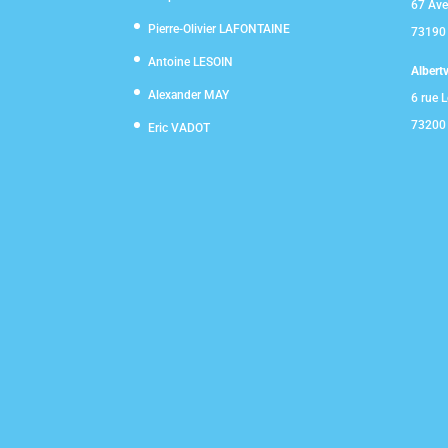
67 Ave
Pierre-Olivier LAFONTAINE
73190 
Antoine LESOIN
Albertvi
Alexander MAY
6 rue L
73200 
Eric VADOT