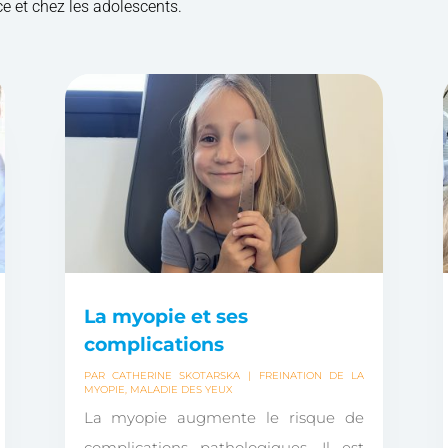
e et chez les adolescents.
La myopie et ses
complications
PAR
CATHERINE SKOTARSKA
|
FREINATION DE LA
MYOPIE
,
MALADIE DES YEUX
La myopie augmente le risque de
complications pathologiques. Il est