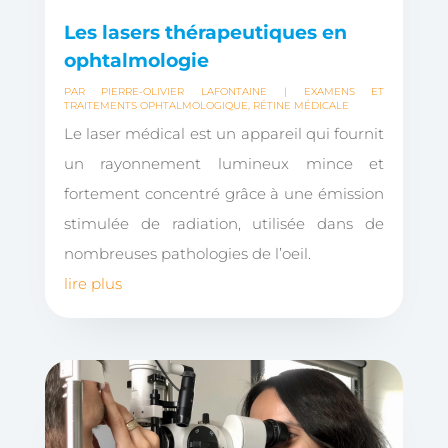
Les lasers thérapeutiques en
ophtalmologie
PAR
PIERRE-OLIVIER LAFONTAINE
|
EXAMENS ET
TRAITEMENTS OPHTALMOLOGIQUE
,
RÉTINE MÉDICALE
Le laser médical est un appareil qui fournit
un rayonnement lumineux mince et
fortement concentré grâce à une émission
stimulée de radiation, utilisée dans de
nombreuses pathologies de l’oeil.
lire plus