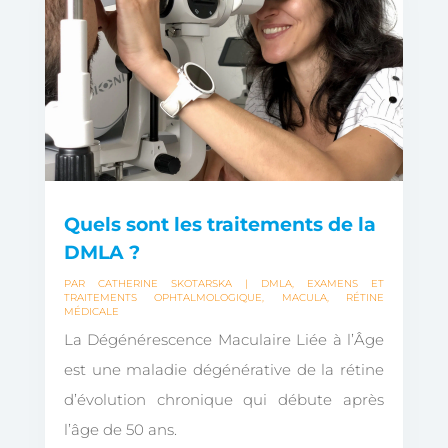
Quels sont les traitements de la
DMLA ?
PAR
CATHERINE SKOTARSKA
|
DMLA
,
EXAMENS ET
TRAITEMENTS OPHTALMOLOGIQUE
,
MACULA
,
RÉTINE
MÉDICALE
La Dégénérescence Maculaire Liée à l’Âge
est une maladie dégénérative de la rétine
d’évolution chronique qui débute après
l’âge de 50 ans.