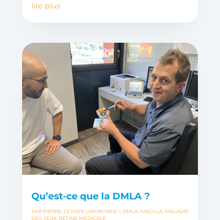
lire plus
Qu’est-ce que la DMLA ?
PAR
PIERRE-OLIVIER LAFONTAINE
|
DMLA
,
MACULA
,
MALADIE
DES YEUX
,
RÉTINE MÉDICALE