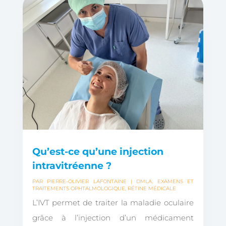
Qu’est-ce qu’une injection
intravitréenne ?
PAR
PIERRE-OLIVIER LAFONTAINE
|
DMLA
,
EXAMENS ET
TRAITEMENTS OPHTALMOLOGIQUE
,
RÉTINE MÉDICALE
L’IVT permet de traiter la maladie oculaire
grâce à l’injection d’un médicament