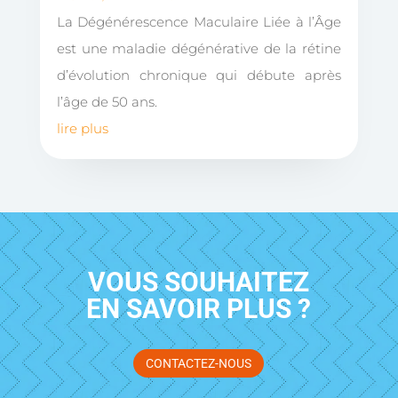
La Dégénérescence Maculaire Liée à l’Âge
est une maladie dégénérative de la rétine
d’évolution chronique qui débute après
l’âge de 50 ans.
lire plus
VOUS SOUHAITEZ
EN SAVOIR PLUS ?
CONTACTEZ-NOUS