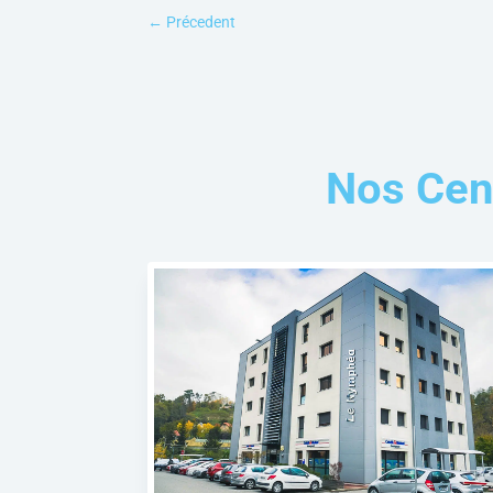
←
Précedent
Nos Cen