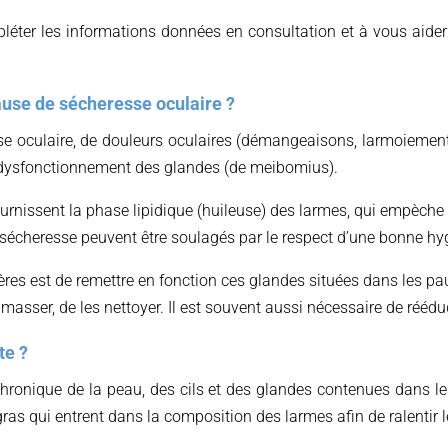
pléter les informations données en consultation et à vous aider
cause de sécheresse oculaire ?
se oculaire, de douleurs oculaires (démangeaisons, larmoiement
n dysfonctionnement des glandes (de meibomius).
rnissent la phase lipidique (huileuse) des larmes, qui empèche 
écheresse peuvent être soulagés par le respect d’une bonne hy
ères est de remettre en fonction ces glandes situées dans les pau
 masser, de les nettoyer. Il est souvent aussi nécessaire de rééd
te ?
 chronique de la peau, des cils et des glandes contenues dans le
ras qui entrent dans la composition des larmes afin de ralentir 