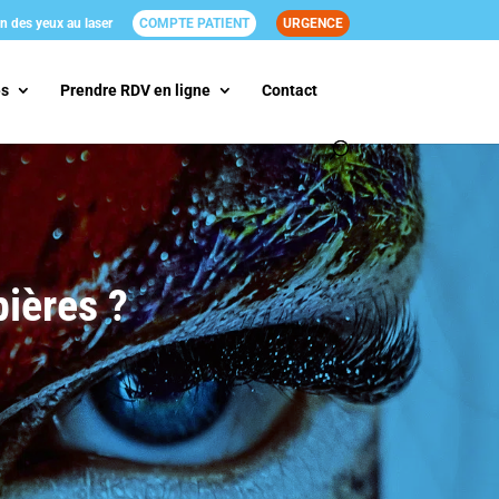
n des yeux au laser
COMPTE PATIENT
URGENCE
és
Prendre RDV en ligne
Contact
ières ?