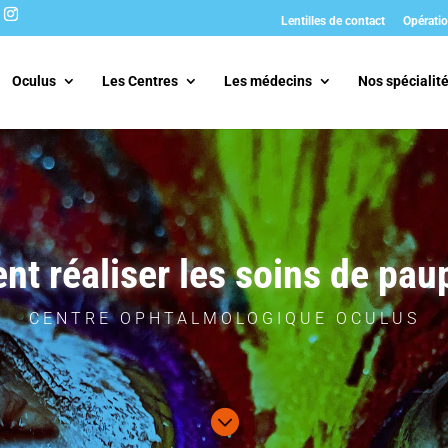
Lentilles de contact
Opératio
Oculus
Les Centres
Les médecins
Nos spécialit
t réaliser les soins de paup
CENTRE OPHTALMOLOGIQUE OCULUS
