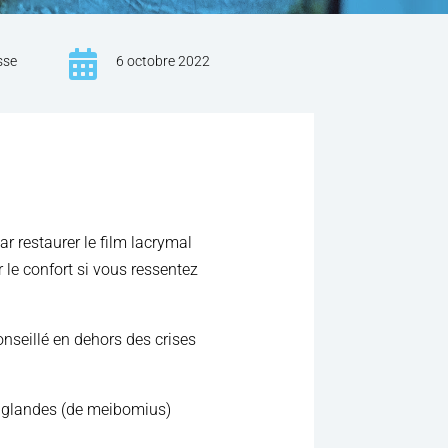

sse
6 octobre 2022
r restaurer le film lacrymal
r le confort si vous ressentez
conseillé en dehors des crises
es glandes (de meibomius)