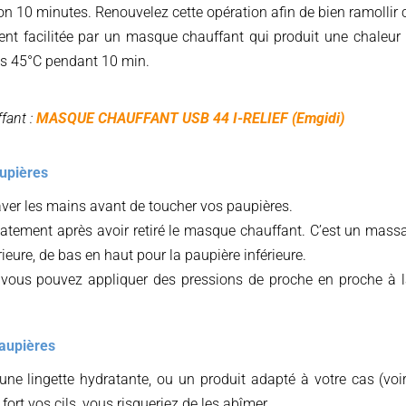
ron 10 minutes. Renouvelez cette opération afin de bien ramollir 
nt facilitée par un masque chauffant qui produit une chaleur
es 45°C pendant 10 min.
fant :
MASQUE CHAUFFANT USB 44 I-RELIEF (Emgidi)
upières
aver les mains avant de toucher vos paupières.
tement après avoir retiré le masque chauffant. C’est un massag
ieure, de bas en haut pour la paupière inférieure.
vous pouvez appliquer des pressions de proche en proche à la
aupières
une lingette hydratante, ou un produit adapté à votre cas (voir
 fort vos cils, vous risqueriez de les abîmer.