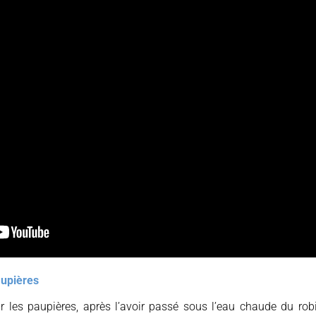
aupières
r les paupières, après l’avoir passé sous l’eau chaude du rob