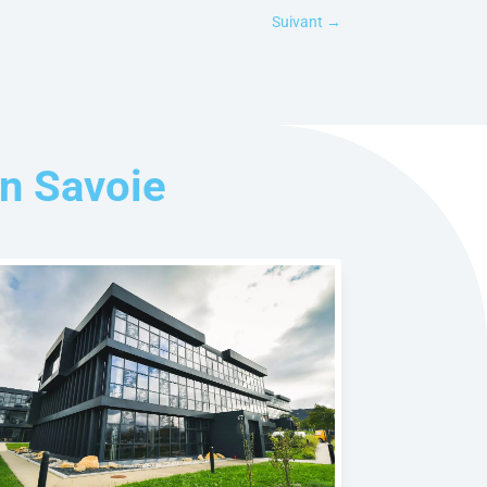
Suivant
→
n Savoie